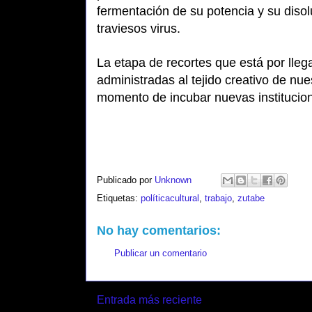
fermentación de su potencia y su disol
traviesos virus.
La etapa de recortes que está por lle
administradas al tejido creativo de nu
momento de incubar nuevas institucion
Publicado por
Unknown
Etiquetas:
políticacultural
,
trabajo
,
zutabe
No hay comentarios:
Publicar un comentario
Entrada más reciente