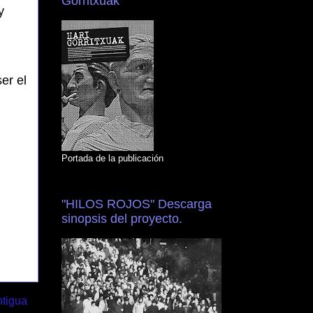
Gorritxuak"
y
er el
Portada de la publicación
"HILOS ROJOS" Descarga
sinopsis del proyecto.
ntigua