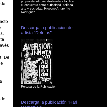
propuesta editorial destinada a facilitar
 de
el encuentro entre curiosidad, política,
arte y sociedad. Propone Arturo fito
Rodríguez
pacto
o
Descarga la publicación del
artista "Detritus"
s,
nte
ravés
s. De
ue
a
Portada de la Publicación
 de
Descarga la publicación "Hari