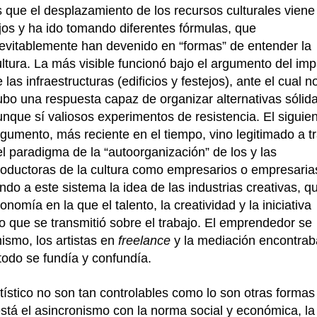
s que el desplazamiento de los recursos culturales viene
ejos y ha ido tomando diferentes fórmulas, que
nevitablemente han devenido en “formas” de entender la
ultura. La más visible funcionó bajo el argumento del im
 las infraestructuras (edificios y festejos), ante el cual n
ubo una respuesta capaz de organizar alternativas sólida
unque sí valiosos experimentos de resistencia. El siguie
rgumento, más reciente en el tiempo, vino legitimado a t
l paradigma de la “autoorganización” de los y las
roductoras de la cultura como empresarios o empresaria
ndo a este sistema la idea de las industrias creativas, q
mía en la que el talento, la creatividad y la iniciativa
o que se transmitió sobre el trabajo. El emprendedor se
ismo, los artistas en
freelance
y la mediación encontrab
todo se fundía y confundía.
rtístico no son tan controlables como lo son otras formas
está el asincronismo con la norma social y económica, la