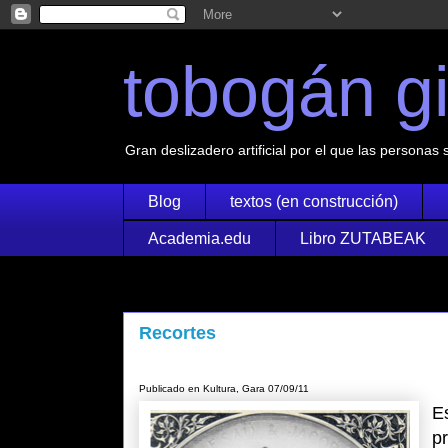
tobogán g
Gran deslizadero artificial por el que las personas 
Blog
textos (en construcción)
Academia.edu
Libro ZUTABEAK
Recortes
Publicado en Kultura, Gara 07/09/11
E
pr